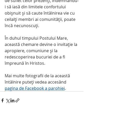
de suflet celor prezenți, îndemnându-
i să iasă din limitele confortului 
obișnuit și să caute întâlnirea vie cu 
ceilalți membri ai comunității, poate 
încă necunoscuți. 
În duhul timpului Postului Mare, 
această chemare devine o invitație la 
apropiere, comuniune și la 
redescoperirea bucuriei de a fi 
împreună în Hristos.
Mai multe fotografii de la această 
întâlnire puteți vedea accesând 
pagina de Facebook a parohiei
.