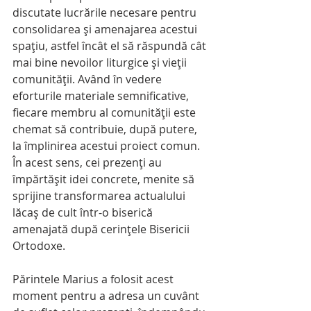
discutate lucrările necesare pentru 
consolidarea și amenajarea acestui 
spațiu, astfel încât el să răspundă cât 
mai bine nevoilor liturgice și vieții 
comunității. Având în vedere 
eforturile materiale semnificative, 
fiecare membru al comunității este 
chemat să contribuie, după putere, 
la împlinirea acestui proiect comun. 
În acest sens, cei prezenți au 
împărtășit idei concrete, menite să 
sprijine transformarea actualului 
lăcaș de cult într-o biserică 
amenajată după cerințele Bisericii 
Ortodoxe.
Părintele Marius a folosit acest 
moment pentru a adresa un cuvânt 