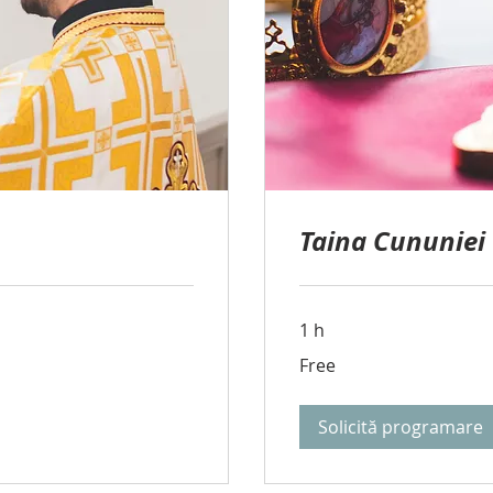
Taina Cununiei
1 h
Free
Free
Solicită programare