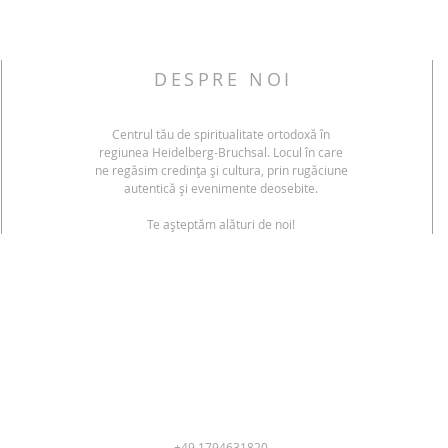
DESPRE NOI
Centrul tău de spiritualitate ortodoxă în
regiunea Heidelberg-Bruchsal. Locul în care
ne regăsim credința și cultura, prin rugăciune
autentică și evenimente deosebite.
Te așteptăm alături de noi!
+49 1794631820