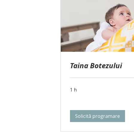
Taina Botezului
1 h
Solicită programare