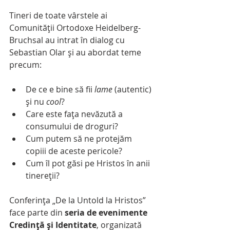
Tineri de toate vârstele ai 
Comunității Ortodoxe Heidelberg-
Bruchsal au intrat în dialog cu 
Sebastian Olar și au abordat teme 
precum:
De ce e bine să fii 
lame
 (autentic) 
și nu 
cool
?
Care este fața nevăzută a 
consumului de droguri?
Cum putem să ne protejăm 
copiii de aceste pericole?
Cum îl pot găsi pe Hristos în anii 
tinereții?
Conferința „De la Untold la Hristos” 
face parte din 
seria de evenimente 
Credință și Identitate
, organizată 