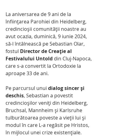
La aniversarea de 9 ani de la 
înființarea Parohiei din Heidelberg, 
credincioșii comunității noastre au 
avut ocazia, duminică, 9 iunie 2024, 
să-l întâlnească pe Sebastian Olar, 
fostul 
Director de Creație al 
Festivalului Untold
 din Cluj-Napoca, 
care s-a convertit la Ortodoxie la 
aproape 33 de ani.
Pe parcursul unui 
dialog sincer și 
deschis
, Sebastian a povestit 
credincioșilor veniți din Heidelberg, 
Bruchsal, Mannheim și Karlsruhe 
tulburătoarea poveste a vieții lui și 
modul în care L-a regăsit pe Hristos, 
în mijlocul unei crize existențiale.